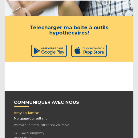
Télécharger ma boîte à outils
hypothécaires!
COMMUNIQUER AVEC NOUS
Amy LaJambe
Mortgage Consultant
Permis d’initiateur #British Columbia
575 - 4789 Kingsway
Burnaby, BC